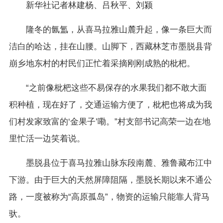
新华社记者林建杨、吕秋平、刘颍
隆冬的氤氲，从喜马拉雅山麓升起，像一条巨大而
洁白的哈达，挂在山腰。山脚下，西藏林芝市墨脱县背
崩乡地东村的村民们正忙着采摘刚刚成熟的枇杷。
“之前像枇杷这些不易保存的水果我们都不敢大面
积种植，现在好了，交通运输方便了，枇杷也将成为我
们村发家致富的‘金果子’嘞。”村支部书记高荣一边在地
里忙活一边笑着说。
墨脱县位于喜马拉雅山脉东段南麓、雅鲁藏布江中
下游。由于巨大的天然屏障阻隔，墨脱长期以来不通公
路，一度被称为“高原孤岛”，物资的运输只能靠人背马
驮。