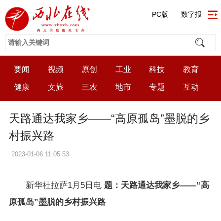
PC版
数字报
要闻
视频
原创
工业
科技
教育
健康
文旅
三农
地市
专题
互动
天路通达我家乡——“高原孤岛”墨脱的乡
村振兴路
2023-01-06 11:05:53
新华社拉萨1月5日电
题：天路通达我家乡——“高
原孤岛”墨脱的乡村振兴路