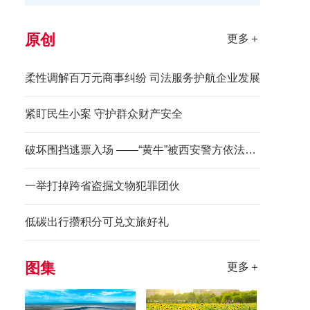
原创
更多＋
柔性调解百万元商事纠纷 司法服务护航企业发展
紧盯民生小案 守护群众财产安全
破坏围挡逃票入场 ——“黄牛”被西安警方依法拘留
一举打掉跨省盗掘文物犯罪团伙
低碳出行攒积分可兑文旅好礼
图集
更多＋