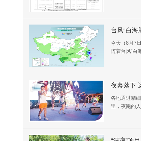
台风“白海
解
今天（8月7
随着台风“白
注台风动向，
夜幕落下 
各地通过精细
里，夜跑的人
消费热情高涨
“清凉”项