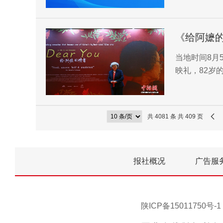
《给阿嬷
当地时间8月
映礼，82岁
共 4081 条 共 409 页
报社概况
广告服
陕ICP备15011750