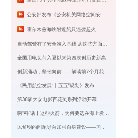
公安部发布《公安机关网络空间安全监督检查办法》
霍尔木兹海峡附近船只遇袭起火
自动驾驶有了安全准入基线 从这些方面读懂新国标
全国用电负荷入夏以来第四次创历史新高
创新涌动，坚韧向前——解读前7个月我国外贸成绩单
《民用航空发展“十五五”规划》发布
第38届大众电影百花奖系列活动开幕
唠“科”话丨这些火箭，为何要选在海上发射​？
​以鲜明的问题导向加强自身建设——习近平党建思想理论品格系列述评之三