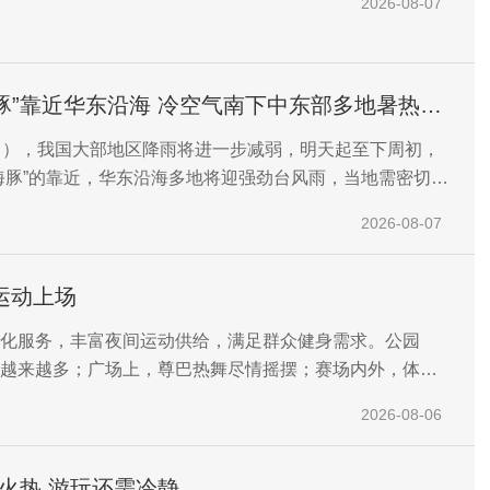
2026-08-07
豚”靠近华东沿海 冷空气南下中东部多地暑热缓
日），我国大部地区降雨将进一步减弱，明天起至下周初，
海豚”的靠近，华东沿海多地将迎强劲台风雨，当地需密切关
提前做好防台风措施。
2026-08-07
运动上场
化服务，丰富夜间运动供给，满足群众健身需求。公园
越来越多；广场上，尊巴热舞尽情摇摆；赛场内外，体育
。让我们跟随记者的脚步，感受夜幕下的全民健身热潮。
2026-08-06
目火热 游玩还需冷静