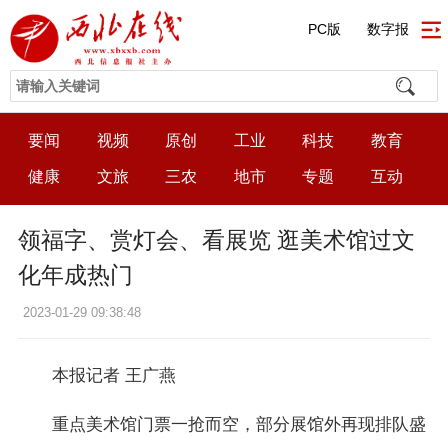
PC版
数字报
要闻
视频
原创
工业
科技
教育
健康
文旅
三农
地市
专题
互动
领福字、赏灯会、看展览 逛美术馆过文
化年成热门
2023-01-29 09:38:48
本报记者 王广燕
重点美术馆门票一抢而空，部分展馆外再现排队盛