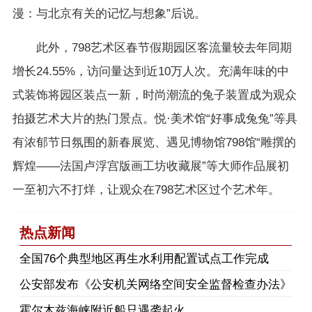
漫：与北京有关的记忆与想象”后说。
此外，798艺术区春节假期园区客流量较去年同期
增长24.55%，访问量达到近10万人次。充满年味的中
式装饰将园区装点一新，时尚潮流的兔子装置成为观众
拍摄艺术大片的热门景点。悦·美术馆“好事成兔兔”等具
有浓郁节日氛围的新春展览、遇见博物馆798馆“雕撰的
辉煌——法国卢浮宫版画工坊收藏展”等大师作品展初
一至初六不打烊，让观众在798艺术区过个艺术年。
热点新闻
​全国76个典型地区再生水利用配置试点工作完成
公安部发布《公安机关网络空间安全监督检查办法》
霍尔木兹海峡附近船只遇袭起火