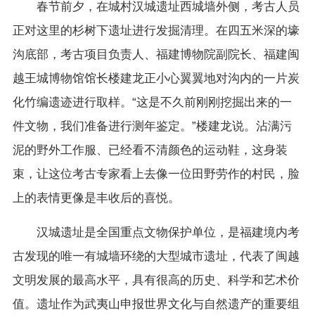
春节前夕，在城村汉城遗址西城墙外侧，考古人员
正对这里的杉树下遗址进行发掘清理。在四五米深的壕
沟底部，考古项目负责人、福建博物院副院长、福建闽
越王城博物馆馆长楼建龙正小心翼翼地对沟内的一片炭
化竹编遗迹进行取样。“这是不久前刚刚挖掘出来的一
件文物，我们准备进行测年鉴定。”楼建龙说。沾满污
泥的野外工作服、已经看不清颜色的运动鞋，这身装
束，让这位考古专家看上去像一位田野劳作的村民，脸
上的表情更像是丰收后的喜悦。
汉城遗址是全国重点文物保护单位，是福建境内考
古发现的唯一有城墙环绕的大型城市遗址，代表了闽越
文明发展的最高水平，具有很高的历史、科学和艺术价
值。遗址作为武夷山申报世界文化与自然遗产的重要组