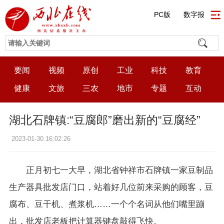
PC版
数字报
要闻
视频
原创
工业
科技
教育
健康
文旅
三农
地市
专题
互动
湖北石牌镇:“豆腐郎”磨出新的“豆腐经”
2023-01-30 16:02:26
正月初七一大早，湖北省钟祥市石牌镇一家豆制品
生产器具批发店门口，站着好几位前来采购的顾客，豆
腐布、豆干机、煮浆机……一个个名词从他们嘴里蹦
出，批发店老板把计算器键盘敲得飞快。