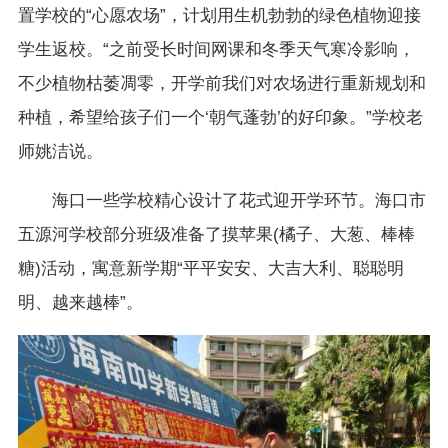
置学校的“心愿农场”，计划用生机勃勃的绿色植物迎接
学生返校。“之前受长时间网课和冬季天气寒冷影响，
不少植物枯萎凋零，开学前我们对农场进行重新规划和
种植，希望给孩子们一个‘朝气蓬勃’的好印象。”学校老
师姚洁说。
海口一些学校精心设计了花式迎开学环节。海口市
五源河学校部分班级准备了摸苹果(橘子、大葱、棒棒
糖)活动，寓意新学期“平平安安、大吉大利、聪聪明
明、越来越棒”。