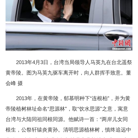
2013年4月3日，台湾当局领导人马英九在台北遥祭
黄帝陵。图为马英九驱车离开时，向人群挥手致意。董
会峰 摄
2013年，在黄帝陵，郁慕明种下“连根柏”，并为黄
帝陵植树林址命名“思源林”，取“饮水思源”之意，寓意
台湾与大陆同祖同根同源。他赋诗一首：“两岸儿女同
根生，公祭轩辕炎黄孙。清明思源植林树，慎终追远中