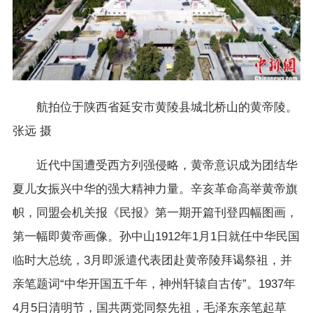
航拍位于陕西省延安市黄陵县城北桥山的黄帝陵。
张远 摄
近代中国遭受西方列强侵略，黄帝意识成为团结华
夏儿女振兴中华的强大精神力量。辛亥革命高举黄帝旗
帜，同盟会机关报《民报》第一期开篇刊登四幅图画，
第一幅即黄帝画像。孙中山1912年1月1日就任中华民国
临时大总统，3月即派遣代表团赴黄帝陵拜谒祭祖，并
亲笔题词“中华开国五千年，神州轩辕自古传”。1937年
4月5日清明节，国共两党同祭先祖，毛泽东亲笔起草