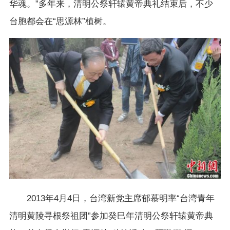
华魂。”多年来，清明公祭轩辕黄帝典礼结束后，不少
台胞都会在“思源林”植树。
2013年4月4日，台湾新党主席郁慕明率“台湾青年
清明黄陵寻根祭祖团”参加癸巳年清明公祭轩辕黄帝典