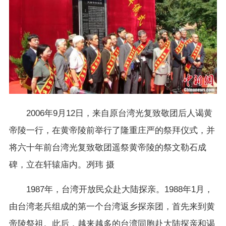
2006年9月12日，来自原台湾光复致敬团后人谒黄
帝陵一行，在黄帝陵前举行了隆重庄严的祭拜仪式，并
将六十年前台湾光复致敬团遥祭黄帝陵的祭文勒石成
碑，立在轩辕庙内。冽玮 摄
1987年，台湾开放民众赴大陆探亲。1988年1月，
由台湾老兵组成的第一个台湾返乡探亲团，首先来到黄
帝陵祭祖。此后，越来越多的台湾同胞赴大陆探亲和谒