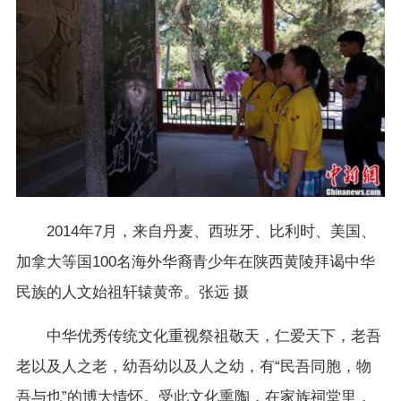
2014年7月，来自丹麦、西班牙、比利时、美国、
加拿大等国100名海外华裔青少年在陕西黄陵拜谒中华
民族的人文始祖轩辕黄帝。张远 摄
中华优秀传统文化重视祭祖敬天，仁爱天下，老吾
老以及人之老，幼吾幼以及人之幼，有“民吾同胞，物
吾与也”的博大情怀。受此文化熏陶，在家族祠堂里，