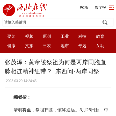
PC版
数字报
要闻
视频
原创
工业
科技
教育
健康
文旅
三农
地市
专题
互动
张茂泽：黄帝陵祭祖为何是两岸同胞血
脉相连精神纽带？| 东西问·两岸同祭
2023-03-29 14:24:45
编者按：
清明将至，祭祖扫墓，慎终追远。3月26日起，中