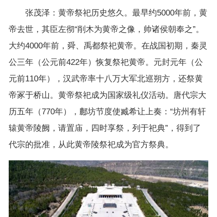
张茂泽：黄帝祭祀历史悠久。最早约5000年前，黄
帝去世，其臣左彻“削木为黄帝之像，帅诸侯朝奉之”。
大约4000年前，舜、禹都祭祀黄帝。在战国初期，秦灵
公三年（公元前422年）恢复祭祀黄帝。元封元年（公
元前110年），汉武帝率十八万大军北巡朔方，还祭黄
帝冢于桥山。黄帝祭祀成为国家级礼仪活动。唐代宗大
历五年（770年），鄜坊节度使臧希让上奏：“坊州有轩
辕黄帝陵阙，请置庙，四时享祭，列于祀典”，得到了
代宗的批准，从此黄帝陵祭祀成为官方祭典。