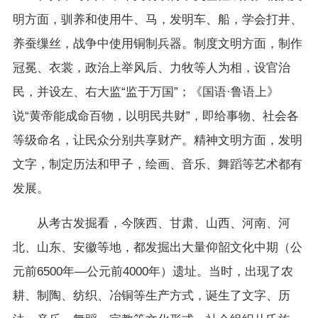
明方面，驯养和使用牛、马，发明车、船，学会打井、
养蚕缫丝，战争中使用铜制兵器。制度文明方面，制作
冠冕、衣裳，政治上举风后、力牧等人为相，设官治
民，并设左、右大监“监于万国”；《国语·鲁语上》
说“黄帝能成命百物，以明民共财”，即给事物、社会各
等级命名，让民众分别共享财产。精神文明方面，发明
文字，制定历法和甲子，绘画、音乐、舞蹈等艺术都有
发展。
从考古发掘看，今陕西、甘肃、山西、河南、河
北、山东、安徽等地，都发掘出大量仰韶文化中期（公
元前6500年—公元前4000年）遗址。当时，出现了农
耕、制陶、纺织、冶铜等生产方式，诞生了文字、历