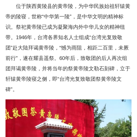
位于陕西黄陵县的黄帝陵，为中华民族始祖轩辕黄
帝的陵寝，世称“中华第一陵”，是中华文明的精神标
识。祭祀黄帝陵已成为凝聚海内外中华儿女的精神纽
带。1946年，台湾各界知名人士组成“台湾光复致敬
团”赴大陆拜谒黄帝陵，“憾为雨阻，相距二百里，未厥
前行”，遂在耀县遥祭。60年后，致敬团的后人再次组
团拜谒黄帝陵，并将当年的祭黄帝陵文勒石刻碑，立于
轩辕黄帝陵寝之侧，即“台湾光复致敬团祭黄帝陵文
碑”。