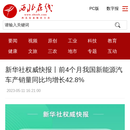
PC版
数字报
要闻
视频
原创
工业
科技
教育
健康
文旅
三农
地市
专题
互动
新华社权威快报丨前4个月我国新能源汽
车产销量同比均增长42.8%
2023-05-11 16:21:00