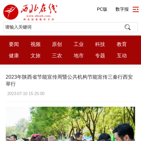
PC版
数字报
要闻
视频
原创
工业
科技
教育
健康
文旅
三农
地市
专题
互动
2023年陕西省节能宣传周暨公共机构节能宣传三秦行西安
举行
2023-07-10 15:25:00