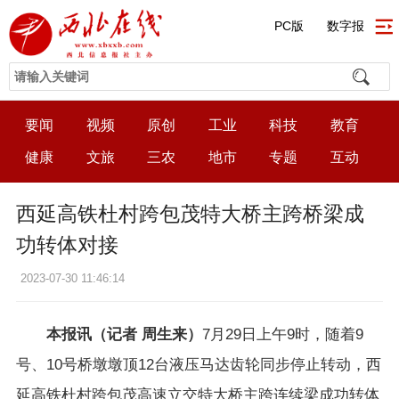
PC版
数字报
要闻
视频
原创
工业
科技
教育
健康
文旅
三农
地市
专题
互动
西延高铁杜村跨包茂特大桥主跨桥梁成
功转体对接
2023-07-30 11:46:14
本报讯（记者 周生来）
7月29日上午9时，随着9
号、10号桥墩墩顶12台液压马达齿轮同步停止转动，西
延高铁杜村跨包茂高速立交特大桥主跨连续梁成功转体