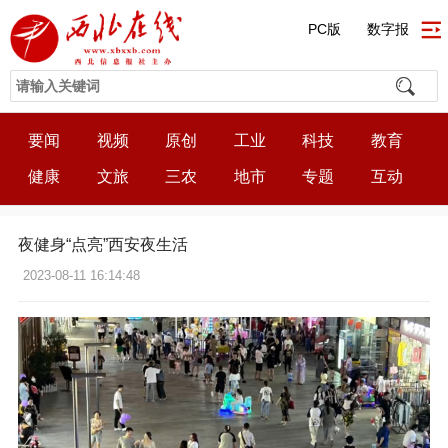
PC版
数字报
要闻
视频
原创
工业
科技
教育
健康
文旅
三农
地市
专题
互动
夜健身“点亮”西安夜生活
2023-08-11 16:14:48