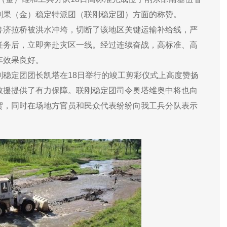
刚果（金）稳定特派团（联刚稳定团）方面的称赞。
鲁济拉桥被洪水冲垮，切断了该地区关键运输补给线，严
任务后，立即奔赴灾区一线。经过连续奋战，高标准、高
车效果良好。
稳定团团长凯塔在18日举行的竣工剪彩仪式上高度赞扬
救援提供了有力保障。联刚稳定团司令奥塔维奥中将也向
贺，同时在场地方官员和民众代表纷纷向我工兵分队表示