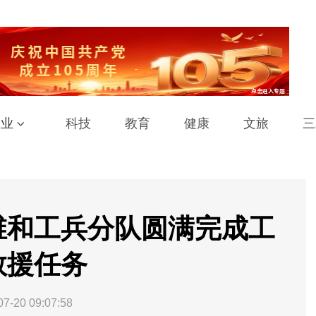
工业
科技
教育
健康
文旅
三
维和工兵分队圆满完成工
救援任务
07-20 09:07:58