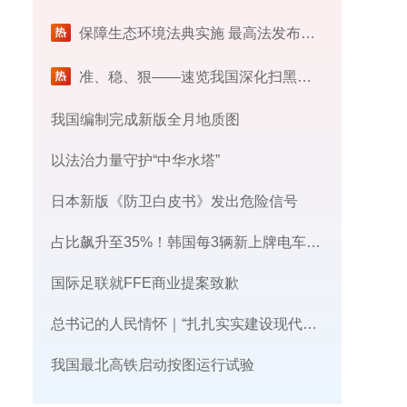
保障生态环境法典实施 最高法发布首个配套司法解释
​准、稳、狠——速览我国深化扫黑除恶专项斗争最新部署
我国编制完成新版全月地质图
以法治力量守护“中华水塔”
日本新版《防卫白皮书》发出危险信号
占比飙升至35%！韩国每3辆新上牌电车，就有1辆来自中国
国际足联就FFE商业提案致歉
总书记的人民情怀｜“扎扎实实建设现代化产业体系”
我国最北高铁启动按图运行试验