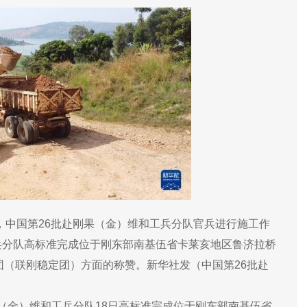
，中国第26批赴刚果（金）维和工兵分队官兵进行施工作
工兵分队高标准完成位于刚东部南基伍省卡莱亥地区鲁济拉桥
（联刚稳定团）方面的称赞。新华社发（中国第26批赴
果（金）维和工兵分队18日高标准完成位于刚东部南基伍省