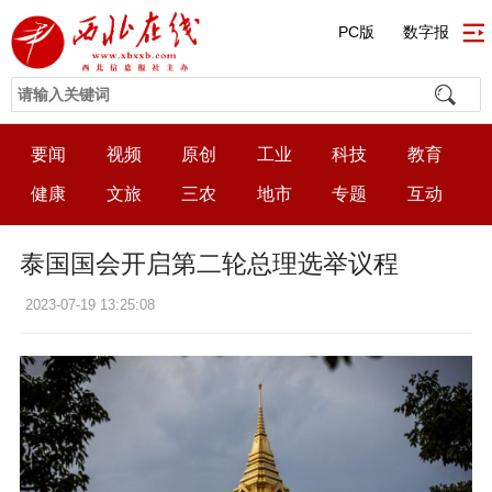
PC版
数字报
要闻
视频
原创
工业
科技
教育
健康
文旅
三农
地市
专题
互动
泰国国会开启第二轮总理选举议程
2023-07-19 13:25:08