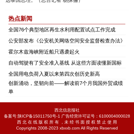
选泰国总理。（总台记者 杨探骊）
热点新闻
​全国76个典型地区再生水利用配置试点工作完成
公安部发布《公安机关网络空间安全监督检查办法》
霍尔木兹海峡附近船只遇袭起火
自动驾驶有了安全准入基线 从这些方面读懂新国标
全国用电负荷入夏以来第四次创历史新高
创新涌动，坚韧向前——解读前7个月我国外贸成绩
单
西北信息报社
备案号:陕ICP备15011750号-1 广告经营许可证号：6100004000028
西 北 在 线 版 权 所 有 ，未 经 书 面 授 权 禁 止 使 用
Copyrights 2008-2023 xbxxb.com All Rights Reserved