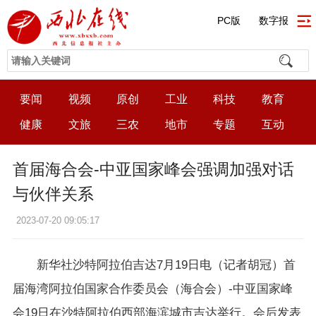
PC版
数字报
要闻
视频
原创
工业
科技
教育
健康
文旅
三农
地市
专题
互动
首届海合会-中亚国家峰会强调加强对话
与伙伴关系
2023-07-20 09:05:17
新华社沙特阿拉伯吉达7月19日电（记者胡冠）首
届海湾阿拉伯国家合作委员会（海合会）-中亚国家峰
会19日在沙特阿拉伯西部海滨城市吉达举行。会后发表