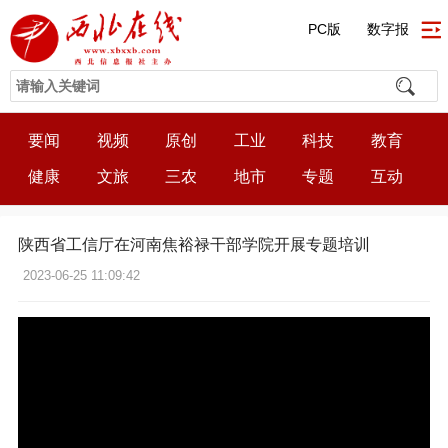
PC版
数字报
要闻
视频
原创
工业
科技
教育
健康
文旅
三农
地市
专题
互动
陕西省工信厅在河南焦裕禄干部学院开展专题培训
2023-06-25 11:09:42
21:35:08
50%
75%
100%