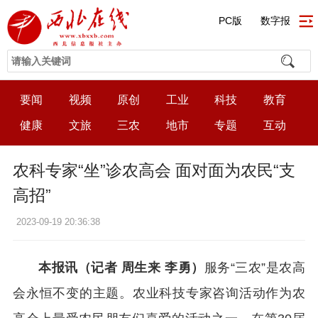
PC版
数字报
要闻
视频
原创
工业
科技
教育
健康
文旅
三农
地市
专题
互动
农科专家“坐”诊农高会 面对面为农民“支
高招”
2023-09-19 20:36:38
本报讯（记者 周生来 李勇）
服务“三农”是农高
会永恒不变的主题。农业科技专家咨询活动作为农