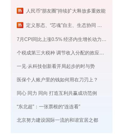
人民币“朋友圈”持续扩大释放多重效能
定义形态、“芯魂”自主、生态协同 中国智造开启“三重跃迁”
7月CPI同比上涨0.5% 经济内生增长动力持续增强
个税成第三大税种 调节收入分配的效应怎样？
一见·从科技创新看开局起步的时与势
医保个人账户里的钱如何用在刀刃上？
同心 同力 同向 打造互利共赢成功范例
“东北超”：一张票根的“连连看”
北京努力建设国际一流的和谐宜居之都