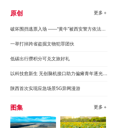
原创
更多＋
破坏围挡逃票入场 ——“黄牛”被西安警方依法拘留
一举打掉跨省盗掘文物犯罪团伙
低碳出行攒积分可兑文旅好礼
以科技愈新生 无创脑机接口助力偏瘫青年逐光前行
陕西首次实现应急场景5G异网漫游
图集
更多＋