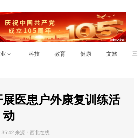
工业
科技
教育
健康
文旅
三
开展医患户外康复训练活
动
:35:42
来源：西北在线