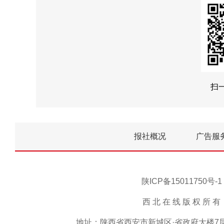
扫
报社概况
广告服
陕ICP备15011750
西 北 在 线 版 权 所 有 ，未
地址：陕西省西安市新城区·省政府大楼7层15号 