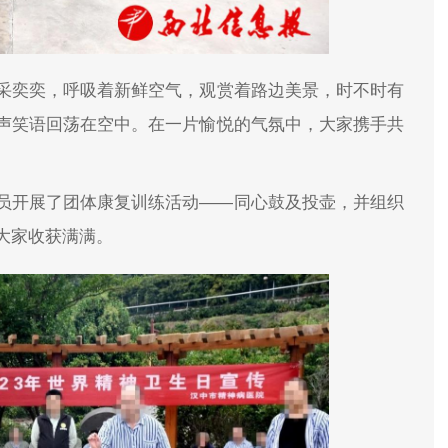
采奕奕，呼吸着新鲜空气，观赏着路边美景，时不时有
声笑语回荡在空中。在一片愉悦的气氛中，大家携手共
员开展了团体康复训练活动——同心鼓及投壶，并组织
大家收获满满。