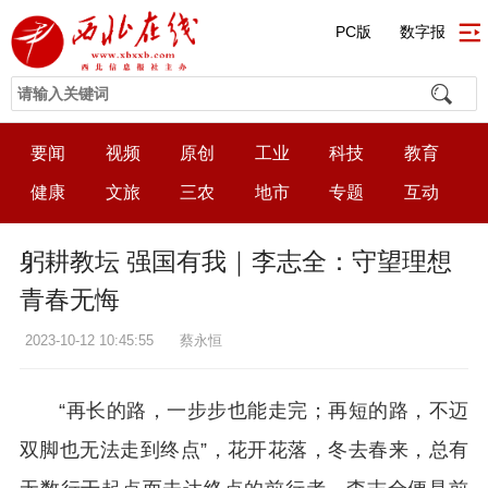
PC版
数字报
要闻
视频
原创
工业
科技
教育
健康
文旅
三农
地市
专题
互动
躬耕教坛 强国有我｜李志全：守望理想
青春无悔
2023-10-12 10:45:55
蔡永恒
“再长的路，一步步也能走完；再短的路，不迈
双脚也无法走到终点”，花开花落，冬去春来，总有