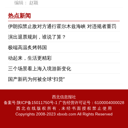
编辑： 赵颖
热点新闻
伊朗拟禁止敌对方通行霍尔木兹海峡 对违规者重罚
演出退票规则，谁说了算？
极端高温炙烤韩国
动起来，生活更精彩
三个场景看上海入境游新变化
国产新药为何被全球“扫货”
西北信息报社
备案号:陕ICP备15011750号-1 广告经营许可证号：6100004000028
西 北 在 线 版 权 所 有 ，未 经 书 面 授 权 禁 止 使 用
Copyrights 2008-2023 xbxxb.com All Rights Reserved