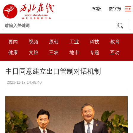
PC版
数字报
要闻
视频
原创
工业
科技
教育
健康
文旅
三农
地市
专题
互动
中日同意建立出口管制对话机制
2023-11-17 14:49:40