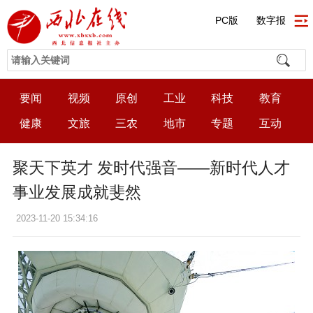
PC版
数字报
要闻
视频
原创
工业
科技
教育
健康
文旅
三农
地市
专题
互动
聚天下英才 发时代强音——新时代人才
事业发展成就斐然
2023-11-20 15:34:16