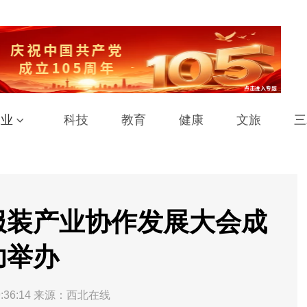
工业
科技
教育
健康
文旅
三
服装产业协作发展大会成
功举办
:36:14
来源：西北在线