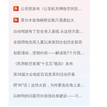
公安部发布《公安机关网络空间安全监督检查办法》
霍尔木兹海峡附近船只遇袭起火
自动驾驶有了安全准入基线 从这些方面读懂新国标
全国用电负荷入夏以来第四次创历史新高
创新涌动，坚韧向前——解读前7个月我国外贸成绩单
《民用航空发展“十五五”规划》发布
第38届大众电影百花奖系列活动开幕
唠“科”话丨这些火箭，为何要选在海上发射​？
​以鲜明的问题导向加强自身建设——习近平党建思想理论品格系列述评之三