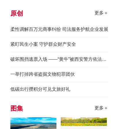
原创
更多＋
柔性调解百万元商事纠纷 司法服务护航企业发展
紧盯民生小案 守护群众财产安全
破坏围挡逃票入场 ——“黄牛”被西安警方依法拘留
一举打掉跨省盗掘文物犯罪团伙
低碳出行攒积分可兑文旅好礼
图集
更多＋