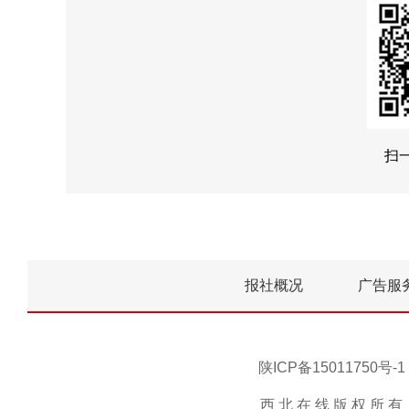
扫
报社概况
广告服
陕ICP备15011750
西 北 在 线 版 权 所 有 ，未