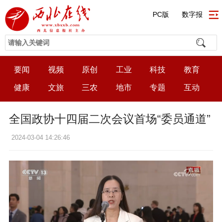
PC版
数字报
要闻
视频
原创
工业
科技
教育
健康
文旅
三农
地市
专题
互动
全国政协十四届二次会议首场“委员通道”
2024-03-04 14:26:46