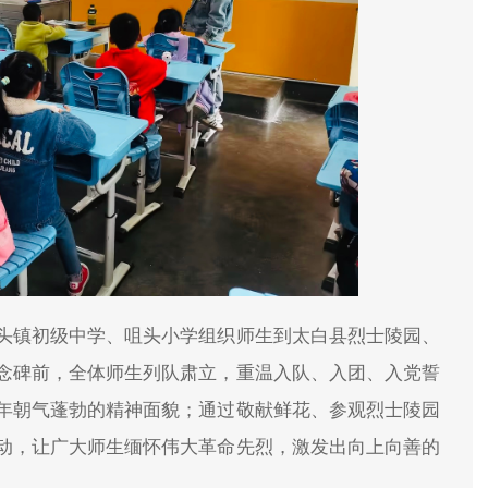
头镇初级中学、咀头小学组织师生到太白县烈士陵园、
念碑前，全体师生列队肃立，重温入队、入团、入党誓
年朝气蓬勃的精神面貌；通过敬献鲜花、参观烈士陵园
动，让广大师生缅怀伟大革命先烈，激发出向上向善的