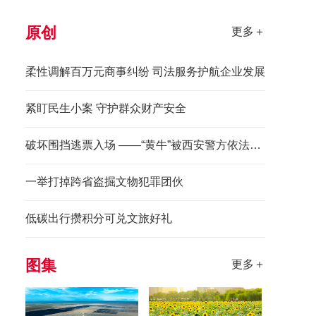
原创
更多＋
柔性调解百万元商事纠纷 司法服务护航企业发展
紧盯民生小案 守护群众财产安全
破坏围挡逃票入场 ——“黄牛”被西安警方依法拘留
一举打掉跨省盗掘文物犯罪团伙
低碳出行攒积分可兑文旅好礼
图集
更多＋