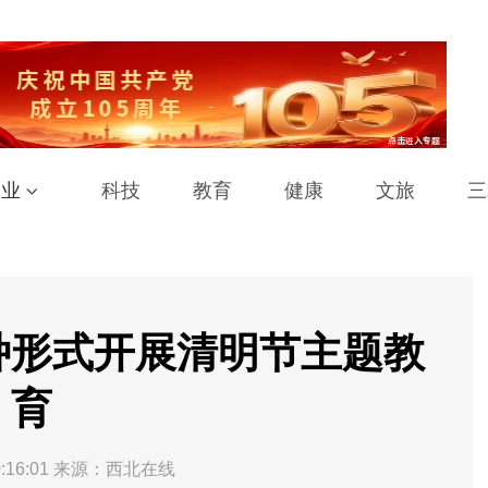
工业
科技
教育
健康
文旅
三
种形式开展清明节主题教
育
:16:01
来源：西北在线