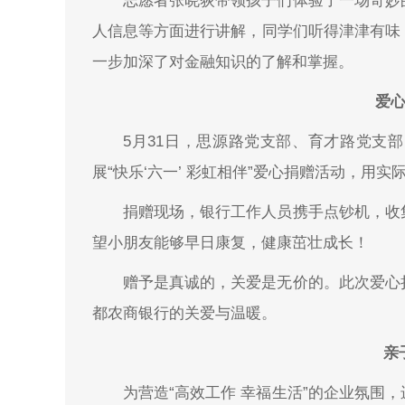
志愿者张晓荻带领孩子们体验了一场奇妙
人信息等方面进行讲解，同学们听得津津有味
一步加深了对金融知识的了解和掌握。
爱心
5月31日，思源路党支部、育才路党支
展“快乐‘六一’ 彩虹相伴”爱心捐赠活动，用
捐赠现场，银行工作人员携手点钞机，收
望小朋友能够早日康复，健康茁壮成长！
赠予是真诚的，关爱是无价的。此次爱心
都农商银行的关爱与温暖。
亲
为营造“高效工作 幸福生活”的企业氛围