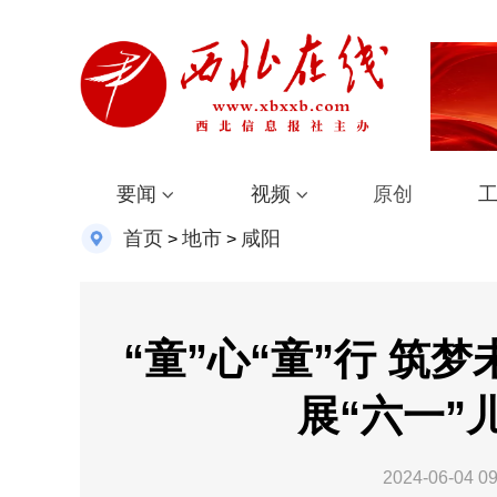
要闻
视频
原创
首页
地市
咸阳
>
>
“童”心“童”行 筑
展“六一”
2024-06-04 09