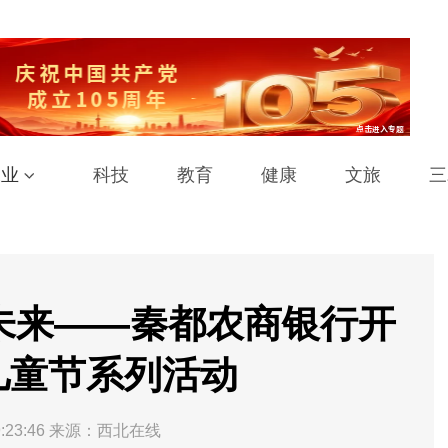
工业
科技
教育
健康
文旅
三
梦未来——秦都农商银行开
儿童节系列活动
:23:46
来源：西北在线