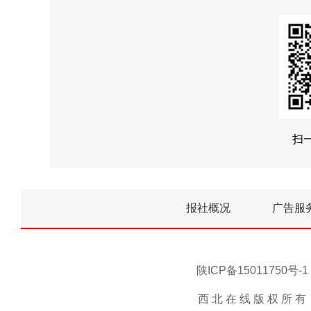
扫
报社概况
广告服
陕ICP备15011750
西 北 在 线 版 权 所 有 ，未