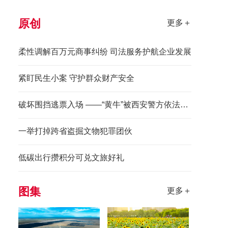
原创
更多＋
柔性调解百万元商事纠纷 司法服务护航企业发展
紧盯民生小案 守护群众财产安全
破坏围挡逃票入场 ——“黄牛”被西安警方依法拘留
一举打掉跨省盗掘文物犯罪团伙
低碳出行攒积分可兑文旅好礼
图集
更多＋