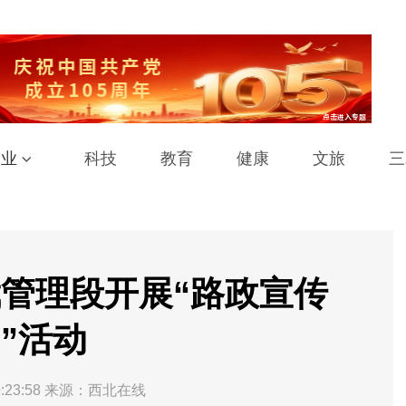
工业
科技
教育
健康
文旅
三
管理段开展“路政宣传
”活动
:23:58
来源：西北在线