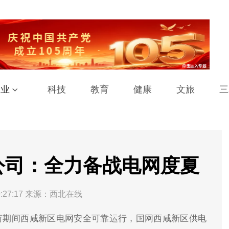
工业
科技
教育
健康
文旅
三
公司：全力备战电网度夏
:27:17
来源：西北在线
荷期间西咸新区电网安全可靠运行，国网西咸新区供电