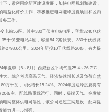
排下，紧密围绕新区建设发展，加快电网规划和建设，
的精益化评价工作，积极推进电网迎峰度夏项目和区内
服务工作。
电站56座。其中330千伏变电站4座，容量3240兆伏
；35千伏变电站4座，容量84.2兆伏安。330千伏线路
伏线路2798.6公里。2024年新投10千伏线路20条，有力提
年夏季（6～8月）西咸新区平均气温25.4～26.7°C，
性大。综合考虑高温天气、经济快速增长以及负荷自然
万千瓦，同比增长15.24%。2024年度迎峰度夏将有
，有20条主、配线路重载运行。同时，极端天气、突发故
响电网整体供电可靠性，该公司通过主网建设、配网提
置能力进一步增强。