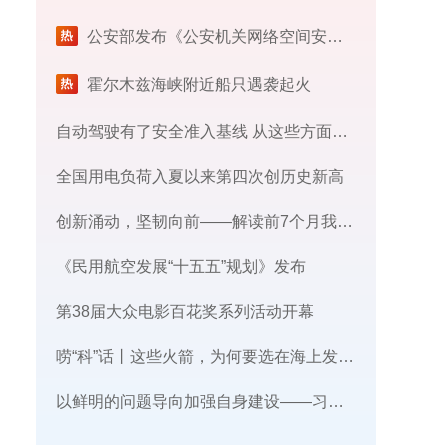
公安部发布《公安机关网络空间安全监督检查办法》
霍尔木兹海峡附近船只遇袭起火
自动驾驶有了安全准入基线 从这些方面读懂新国标
全国用电负荷入夏以来第四次创历史新高
创新涌动，坚韧向前——解读前7个月我国外贸成绩单
《民用航空发展“十五五”规划》发布
第38届大众电影百花奖系列活动开幕
唠“科”话丨这些火箭，为何要选在海上发射​？
​以鲜明的问题导向加强自身建设——习近平党建思想理论品格系列述评之三