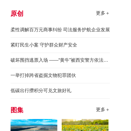
原创
更多＋
柔性调解百万元商事纠纷 司法服务护航企业发展
紧盯民生小案 守护群众财产安全
破坏围挡逃票入场 ——“黄牛”被西安警方依法拘留
一举打掉跨省盗掘文物犯罪团伙
低碳出行攒积分可兑文旅好礼
图集
更多＋