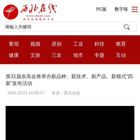
PC版
数字报
要闻
视频
原创
工业
科技
教育
健康
文旅
三农
地市
专题
互动
第31届农高会将举办新品种、新技术、新产品、新模式“四
新”发布活动
2024-10-23 14:58:07
来源：西北在线
15:20:21
50%
75%
100%