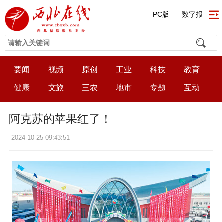
PC版
数字报
要闻
视频
原创
工业
科技
教育
健康
文旅
三农
地市
专题
互动
阿克苏的苹果红了！
2024-10-25 09:43:51