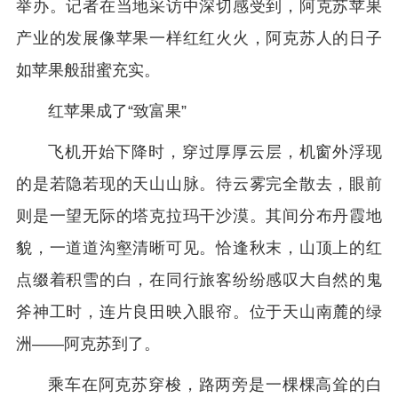
举办。记者在当地采访中深切感受到，阿克苏苹果
产业的发展像苹果一样红红火火，阿克苏人的日子
如苹果般甜蜜充实。
红苹果成了“致富果”
飞机开始下降时，穿过厚厚云层，机窗外浮现
的是若隐若现的天山山脉。待云雾完全散去，眼前
则是一望无际的塔克拉玛干沙漠。其间分布丹霞地
貌，一道道沟壑清晰可见。恰逢秋末，山顶上的红
点缀着积雪的白，在同行旅客纷纷感叹大自然的鬼
斧神工时，连片良田映入眼帘。位于天山南麓的绿
洲——阿克苏到了。
乘车在阿克苏穿梭，路两旁是一棵棵高耸的白