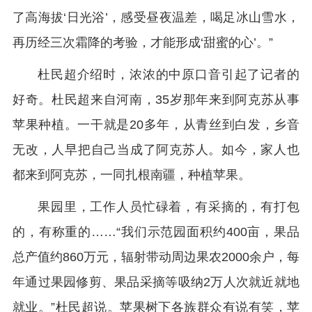
了高海拔‘日光浴’，感受昼夜温差，喝足冰山雪水，
再历经三次霜降的考验，才能形成‘甜蜜的心’。”
杜民超介绍时，浓浓的中原口音引起了记者的
好奇。杜民超来自河南，35岁那年来到阿克苏从事
苹果种植。一干就是20多年，从青丝到白发，乡音
无改，人早把自己当成了阿克苏人。如今，家人也
都来到阿克苏，一同扎根南疆，种植苹果。
果园里，工作人员忙碌着，有采摘的，有打包
的，有称重的……“我们示范园面积约400亩，果品
总产值约860万元，辐射带动周边果农2000余户，每
年通过果园修剪、果品采摘等吸纳2万人次就近就地
就业。”杜民超说。苹果树下各族群众有说有笑，苹