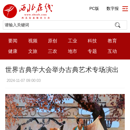
PC版
数字报
要闻
视频
原创
工业
科技
教育
健康
文旅
三农
地市
专题
互动
世界古典学大会举办古典艺术专场演出
2024-11-07 09:00:03