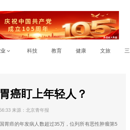
工业
科技
教育
健康
文旅
三
 胃癌盯上年轻人？
56:33
来源：北京青年报
国胃癌的年发病人数超过35万，位列所有恶性肿瘤第5