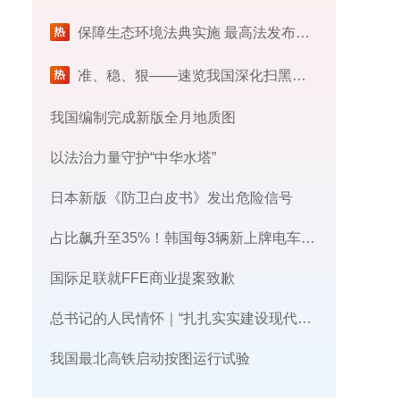
保障生态环境法典实施 最高法发布首个配套司法解释
​准、稳、狠——速览我国深化扫黑除恶专项斗争最新部署
我国编制完成新版全月地质图
以法治力量守护“中华水塔”
日本新版《防卫白皮书》发出危险信号
占比飙升至35%！韩国每3辆新上牌电车，就有1辆来自中国
国际足联就FFE商业提案致歉
总书记的人民情怀｜“扎扎实实建设现代化产业体系”
我国最北高铁启动按图运行试验