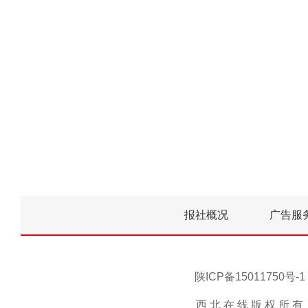
报社概况
广告服
陕ICP备15011750
西 北 在 线 版 权 所 有 ，未