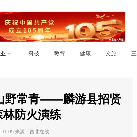
工业
科技
教育
健康
文旅
三
山野常青——麟游县招贤
森林防火演练
:31:05
来源：西北在线