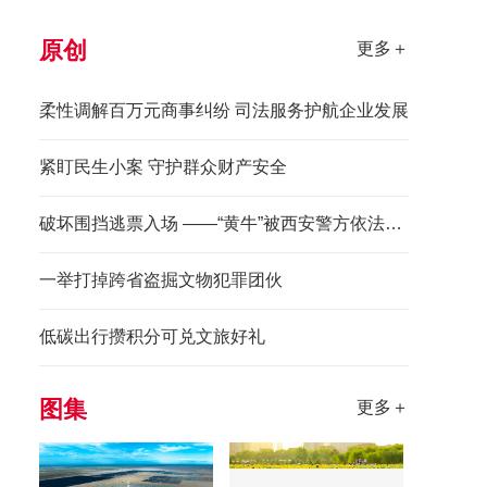
原创
更多＋
柔性调解百万元商事纠纷 司法服务护航企业发展
紧盯民生小案 守护群众财产安全
破坏围挡逃票入场 ——“黄牛”被西安警方依法拘留
一举打掉跨省盗掘文物犯罪团伙
低碳出行攒积分可兑文旅好礼
图集
更多＋