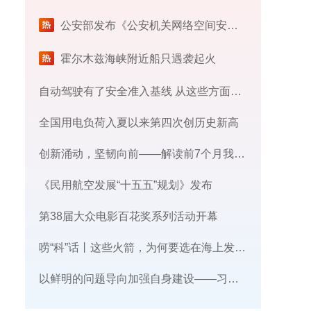
公安部发布《公安机关网络空间安全监督检查办法》
霍尔木兹海峡附近船只遇袭起火
自动驾驶有了安全准入基线 从这些方面读懂新国标
全国用电负荷入夏以来第四次创历史新高
创新涌动，坚韧向前——解读前7个月我国外贸成绩单
《民用航空发展“十五五”规划》发布
第38届大众电影百花奖系列活动开幕
唠“科”话丨这些火箭，为何要选在海上发射​？
​以鲜明的问题导向加强自身建设——习近平党建思想理论品格系列述评之三