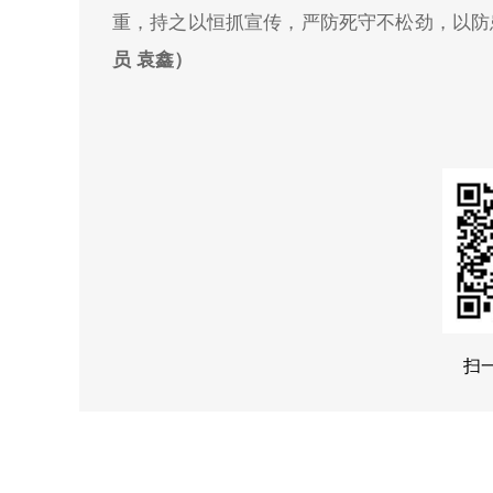
重，持之以恒抓宣传，严防死守不松劲，以防
员 袁鑫）
扫