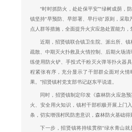
“时时抓防火，处处保平安”“绿树成荫，
镇坚持“早预防、早部署、早行动”原则，采
点人群等措施，全面提升火灾应急处置能力，
近期，招贤镇联合镇卫生院、派出所、镇
疏散、中期灭火扑救及火情控制、后期火场清
练使用防火铲、手投式干粉灭火弹等扑火器具
程紧张有序，充分显示了干部群众面对火情
果。”招贤镇村党支部书记赵东平说道。
同时，招贤镇制定印发《森林防火应急预
火、安全用火知识，镇村干部积极开展上门入户
条，切实增强村民防患意识，森林防火基础得
下一步，招贤镇将持续贯彻“绿水青山就