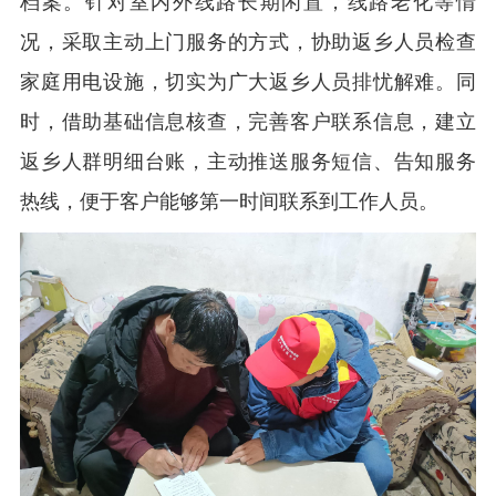
档案。针对室内外线路长期闲置，线路老化等情
况，采取主动上门服务的方式，协助返乡人员检查
家庭用电设施，切实为广大返乡人员排忧解难。同
时，借助基础信息核查，完善客户联系信息，建立
返乡人群明细台账，主动推送服务短信、告知服务
热线，便于客户能够第一时间联系到工作人员。