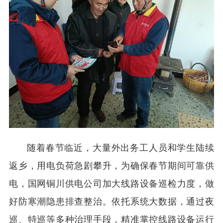
随着春节临近，大量外出务工人员和学生陆续
返乡，用电负荷急剧攀升，为确保春节期间可靠供
电，国网铜川供电公司加大线路设备巡检力度，做
好防寒潮隐患排查整治。依托系统大数据，通过夜
巡、特巡等多种治理手段，精准掌控线路设备运行