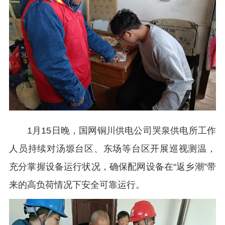
1月15日晚，国网铜川供电公司哭泉供电所工作
人员持续对汤塬台区、东场等台区开展巡视测温，
充分掌握设备运行状况，确保配网设备在“返乡潮”带
来的高负荷情况下安全可靠运行。