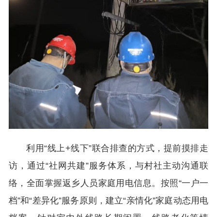
利用“线上+线下”联合排查的方式，提前摸排走
访，通过“社网共建”服务体系，与村社主动沟通联
络，全面掌握返乡人员家庭用电信息。按照“一户一
档”和“差异化”服务原则，建立“亲情化”家庭动态用电