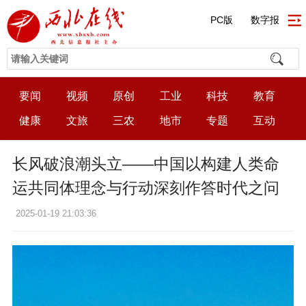
PC版
数字报
要闻
视频
原创
工业
科技
教育
健康
文旅
三农
地市
专题
互动
长风破浪潮头立——中国以构建人类命
运共同体理念与行动深刻作答时代之问
2025-01-19 21:03:36