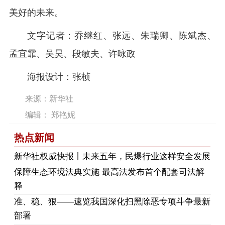
美好的未来。
文字记者：乔继红、张远、朱瑞卿、陈斌杰、
孟宜霏、吴昊、段敏夫、许咏政
海报设计：张桢
来源：新华社
编辑： 郑艳妮
热点新闻
​新华社权威快报丨未来五年，民爆行业这样安全发展
保障生态环境法典实施 最高法发布首个配套司法解
释
​准、稳、狠——速览我国深化扫黑除恶专项斗争最新
部署