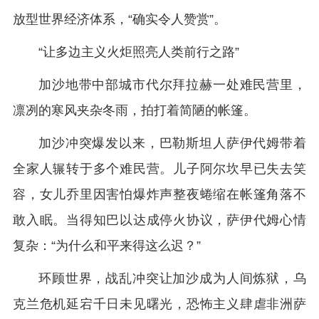
放型世界经济体系，“确实令人赞赏”。
“让多边主义火炬照亮人类前行之路”
加沙地带中部城市代尔拜拉赫一处难民营里，
凛冽的寒风夹杂冬雨，拍打着简陋的帐篷。
加沙冲突爆发以来，巴勒斯坦人萨伊代姆带着
全家人辗转于多个难民营。儿子阿尔坎早已失去笑
容，女儿乔里因害怕爆炸声整夜蜷缩在帐篷角落不
敢入眠。当得知巴以达成停火协议，萨伊代姆心情
复杂：“为什么和平来得这么迟？”
环顾世界，战乱冲突让加沙成为人间炼狱，乌
克兰危机延宕千日未见曙光，恐怖主义肆虐非洲萨