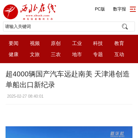
PC版
数字报
要闻
视频
原创
工业
科技
教育
健康
文旅
三农
地市
专题
互动
超4000辆国产汽车远赴南美 天津港创造
单船出口新纪录
2025-02-27 08:40:01