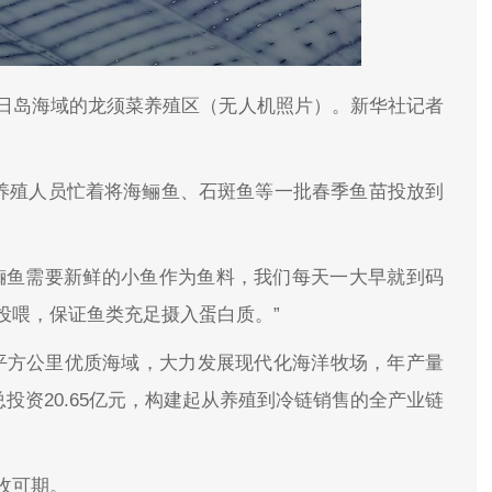
日岛海域的龙须菜养殖区（无人机照片）。新华社记者
。养殖人员忙着将海鲡鱼、石斑鱼等一批春季鱼苗投放到
鲡鱼需要新鲜的小鱼作为鱼料，我们每天一大早就到码
投喂，保证鱼类充足摄入蛋白质。”
9万平方公里优质海域，大力发展现代化海洋牧场，年产量
总投资20.65亿元，构建起从养殖到冷链销售的全产业链
收可期。