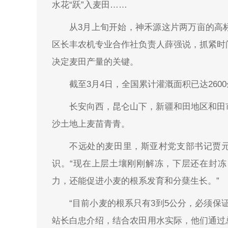
水花“跃”入麦田……
从3月上旬开始，神禾源这片两万亩的高
区长丰农机专业合作社负责人薛强说，抓紧时
决定麦田产量的关键。
截至3月4日，全国累计灌溉面积已达26
长安向西，昆仑山下，新疆和田地区和田
沙土地上麦苗青青。
不远处的麦田里，斯亚村党支部书记贾元
识。“现在上层土壤刚刚解冻，下层还在封
力，还能促进小麦的根系发育和分蘖生长。”
“目前小麦的根系只有3到5公分，必须保
站长白忠介绍，结合农田用水实际，他们通过