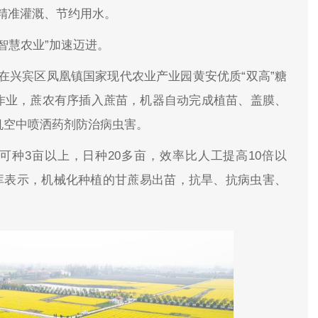
精准灌溉、节约用水。
智慧农业”加速迈进。
在兴宾区凤凰镇国家现代农业产业园黄安优质“双高”糖
作业，蔗农有序插入蔗苗，机器自动完成植苗、盖膜、
人机空中喷洒药剂防治病虫害。
可种3亩以上，日种20多亩，效率比人工提高10倍以
库表示，机械化种植的甘蔗易出苗，抗旱、抗病虫害、