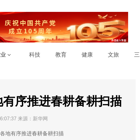
工业
科技
教育
健康
文旅
三
地有序推进春耕备耕扫描
6:07:37
来源：新华网
—各地有序推进春耕备耕扫描