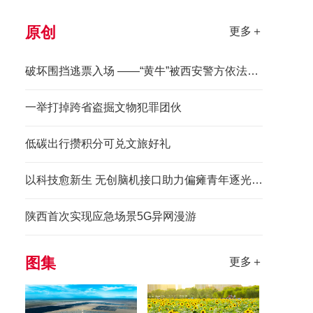
原创
更多＋
破坏围挡逃票入场 ——“黄牛”被西安警方依法拘留
一举打掉跨省盗掘文物犯罪团伙
低碳出行攒积分可兑文旅好礼
以科技愈新生 无创脑机接口助力偏瘫青年逐光前行
陕西首次实现应急场景5G异网漫游
图集
更多＋