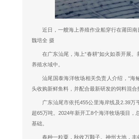
近日，一艘海上养殖作业船穿行在莆田南
魏培全 摄
在广东汕尾，海上“春耕”如火如荼开展
养殖水域中。
汕尾国泰海洋牧场相关负责人介绍，“海
头收购新鲜鱼料，并配合最新研发的饲料混合
广东汕尾市依托455公里海岸线及2.3
超65万吨。2024年新开工8个海洋牧场项目，
基础。
春种一粒粟，秋收万颗子。神州大地，丰