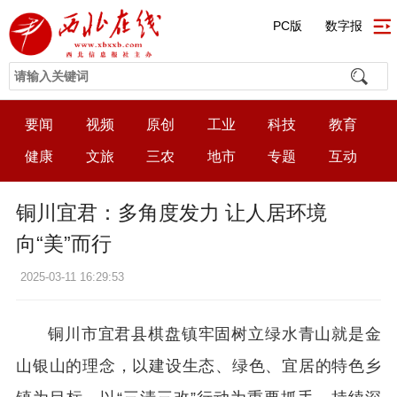
PC版
数字报
要闻
视频
原创
工业
科技
教育
健康
文旅
三农
地市
专题
互动
铜川宜君：多角度发力 让人居环境
向“美”而行
2025-03-11 16:29:53
铜川市宜君县棋盘镇牢固树立绿水青山就是金
山银山的理念，以建设生态、绿色、宜居的特色乡