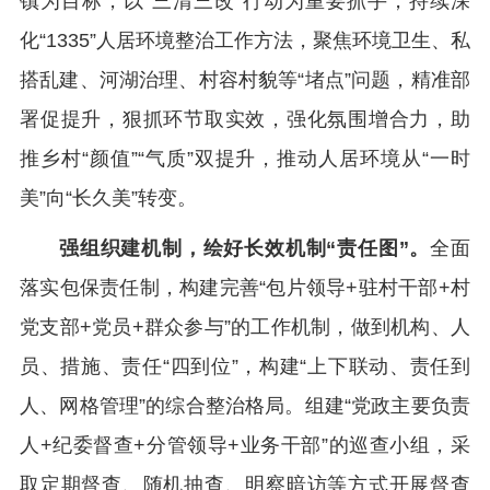
镇为目标，以“三清三改”行动为重要抓手，持续深
化“1335”人居环境整治工作方法，聚焦环境卫生、私
搭乱建、河湖治理、村容村貌等“堵点”问题，精准部
署促提升，狠抓环节取实效，强化氛围增合力，助
推乡村“颜值”“气质”双提升，推动人居环境从“一时
美”向“长久美”转变。
强组织建机制，绘好长效机制“责任图”。
全面
落实包保责任制，构建完善“包片领导+驻村干部+村
党支部+党员+群众参与”的工作机制，做到机构、人
员、措施、责任“四到位”，构建“上下联动、责任到
人、网格管理”的综合整治格局。组建“党政主要负责
人+纪委督查+分管领导+业务干部”的巡查小组，采
取定期督查、随机抽查、明察暗访等方式开展督查