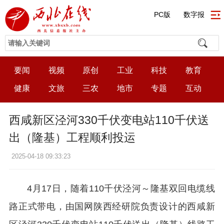
PC版
数字报
要闻
视频
原创
工业
科技
教育
健康
文旅
三农
地市
专题
互动
西咸新区泾河330千伏变电站110千伏送
出（隆基）工程顺利投运
2025-04-18 09:33:23
4月17日，随着110千伏泾河～隆基双回电缆线
路正式带电，由国网陕西经研院负责设计的西咸新