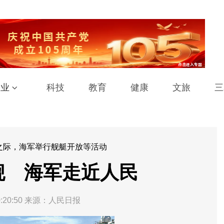
工业
科技
教育
健康
文旅
三
之际，海军举行舰艇开放等活动
舰 海军走近人民
:20:50
来源：人民日报