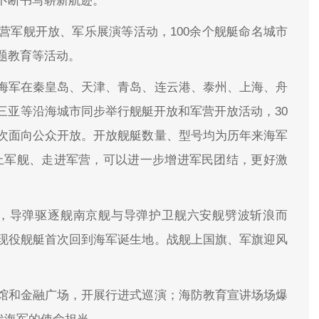
不断书写崭新航迹。”
营军舰开放、军乐展演等活动，100余个舰艇命名城市
题教育等活动。
海军在秦皇岛、天津、青岛、连云港、泰州、上海、舟
三亚等沿海城市同步举行舰艇开放和军营开放活动，30
次面向公众开放。开放舰艇数量、型号均为历年来海军
上军舰、走进军营，可以进一步增进军民团结，更好激
泰州，导弹驱逐舰南京舰与导弹护卫舰六安舰劈波斩浪而
现役舰艇首次回到海军诞生地。战舰上国旗、军旗迎风
馆和金融广场，开展行进式巡演；海防教育宣讲场场爆