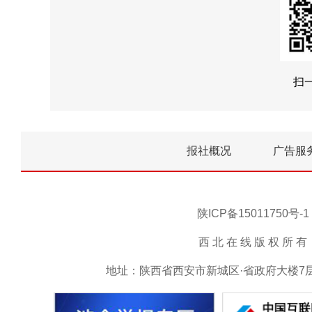
扫
报社概况
广告服
陕ICP备15011750
西 北 在 线 版 权 所 有 ，未
地址：陕西省西安市新城区·省政府大楼7层15号 