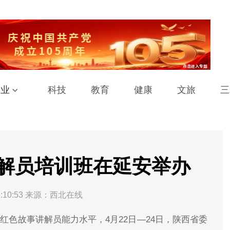
工业
科技
教育
健康
文旅
三
解员培训班在延安举办
:10:53
来源：西北在线
红色故事讲解员能力水平，4月22日—24日，陕西省委