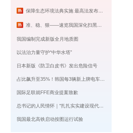
保障生态环境法典实施 最高法发布首个配套司法解释
​准、稳、狠——速览我国深化扫黑除恶专项斗争最新部署
我国编制完成新版全月地质图
以法治力量守护“中华水塔”
日本新版《防卫白皮书》发出危险信号
占比飙升至35%！韩国每3辆新上牌电车，就有1辆来自中国
国际足联就FFE商业提案致歉
总书记的人民情怀｜“扎扎实实建设现代化产业体系”
我国最北高铁启动按图运行试验