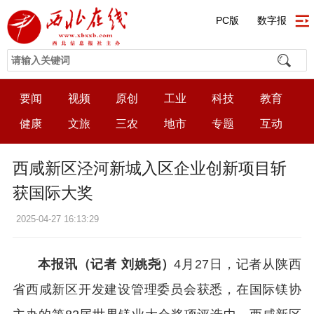
PC版
数字报
要闻
视频
原创
工业
科技
教育
健康
文旅
三农
地市
专题
互动
西咸新区泾河新城入区企业创新项目斩
获国际大奖
2025-04-27 16:13:29
本报讯（记者 刘姚尧）
4月27日，记者从陕西
省西咸新区开发建设管理委员会获悉，在国际镁协