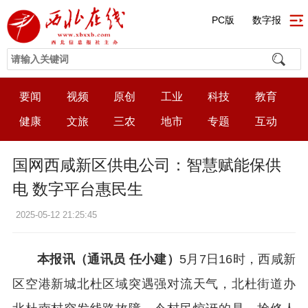
PC版
数字报
要闻
视频
原创
工业
科技
教育
健康
文旅
三农
地市
专题
互动
国网西咸新区供电公司：智慧赋能保供
电 数字平台惠民生
2025-05-12 21:25:45
本报讯（通讯员 任小建）
5月7日16时，西咸新
区空港新城北杜区域突遇强对流天气，北杜街道办