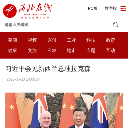
PC版
数字报
要闻
视频
原创
工业
科技
教育
健康
文旅
三农
地市
专题
互动
习近平会见新西兰总理拉克森
2025-06-20 14:09:17