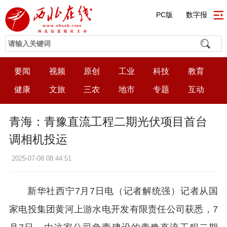
PC版
数字报
要闻
视频
原创
工业
科技
教育
健康
文旅
三农
地市
专题
互动
青海：青豫直流工程二期光伏项目首台
调相机投运
2025-07-08 08:44:51
新华社西宁7月7日电（记者解统强）记者从国
家电投集团黄河上游水电开发有限责任公司获悉，7