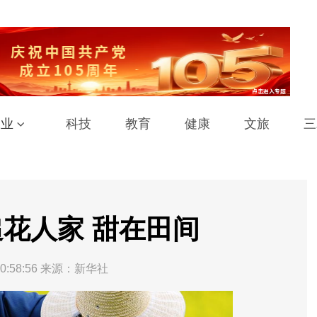
工业
科技
教育
健康
文旅
三
花人家 甜在田间
0:58:56
来源：新华社