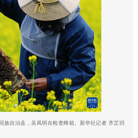
源回族自治县，吴凤明在检查蜂箱。新华社记者 齐芷玥