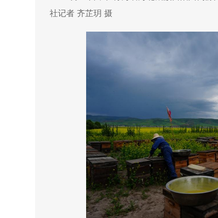
社记者 齐芷玥 摄