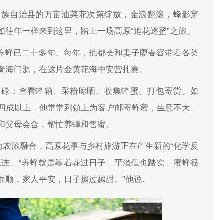
回族自治县的万亩油菜花次第绽放，金浪翻滚，蜂影穿
如往年一样来到这里，踏上一场高原“追花逐蜜”之旅。
事养蜂已二十多年。每年，他都会和妻子廖春容带着各类
青海门源，在这片金黄花海中安营扎寨。
忙碌：查看蜂箱、采粉晾晒、收集蜂蜜、打包寄货。如
四成以上，他常常到镇上为客户邮寄蜂蜜，生意不大，
和父母会合，帮忙养蜂和售蜜。
动农旅融合，高原花事与乡村旅游正在产生新的“化学反
流连。“养蜂就是靠着花过日子，平淡但也踏实。蜜蜂很
雨顺，家人平安，日子越过越甜。”他说。