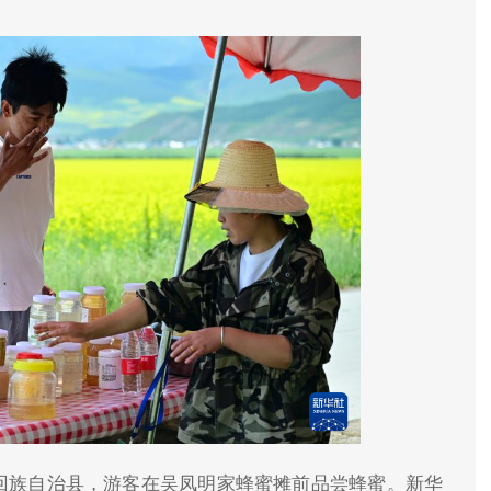
源回族自治县，游客在吴凤明家蜂蜜摊前品尝蜂蜜。新华