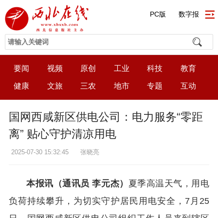
PC版
数字报
要闻
视频
原创
工业
科技
教育
健康
文旅
三农
地市
专题
互动
国网西咸新区供电公司：电力服务“零距
离” 贴心守护清凉用电
2025-07-30 15:32:45
张晓亮
本报讯（通讯员 李元杰）
夏季高温天气，用电
负荷持续攀升，为切实守护居民用电安全，7月25