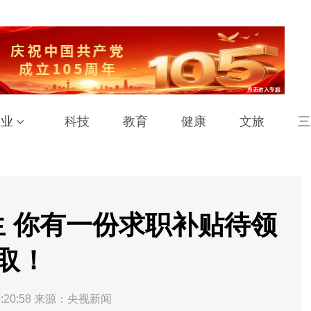
工业
科技
教育
健康
文旅
三
生 你有一份求职补贴待领
取！
:20:58
来源：央视新闻