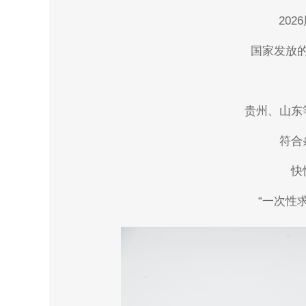
20
国家发放
贵州、山东
符合
快
“一次性