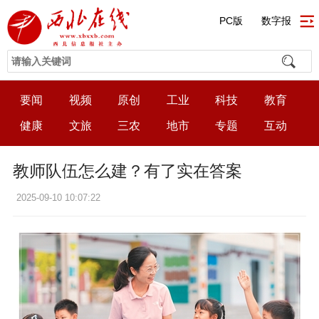
PC版
数字报
要闻
视频
原创
工业
科技
教育
健康
文旅
三农
地市
专题
互动
教师队伍怎么建？有了实在答案
2025-09-10 10:07:22