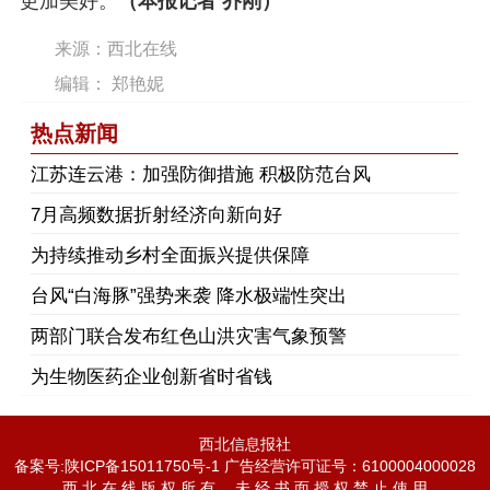
更加美好。
（本报记者 乔刚）
来源：西北在线
编辑： 郑艳妮
热点新闻
江苏连云港：加强防御措施 积极防范台风
7月高频数据折射经济向新向好
为持续推动乡村全面振兴提供保障
台风“白海豚”强势来袭 降水极端性突出
两部门联合发布红色山洪灾害气象预警
为生物医药企业创新省时省钱
西北信息报社
备案号:陕ICP备15011750号-1 广告经营许可证号：6100004000028
西 北 在 线 版 权 所 有 ，未 经 书 面 授 权 禁 止 使 用